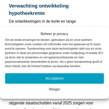
Verwachting ontwikkeling
hypotheekrente
De ontwikkelingen in de korte en lange
hypotheekrente laten de dynamiek zien van zowel
Beheer je privacy
monetaire beleidswijzigingen als bredere
Om de beste ervaringen te bieden, gebruiken wij en onze partners
economische en geopolitieke factoren. De recente
technologieën zoals cookies om informatie over het apparaat op te slaan
renteverlagingen door de ECB en de Fed
en/of te openen. Toestemming voor deze technologieën stelt ons en onze
partners in staat om persoonlijke gegevens zoals surfgedrag of unieke ID's
onderstrepen de verschuiving naar economische
op deze site te verwerken en om gepersonaliseerde en niet-
gepersonaliseerde advertenties te tonen. Als u geen toestemming geeft of
stimulering, wat de korte rente voorlopig doet dalen.
deze intrekt, kan dit invloed hebben op bepaalde functies.
Tegelijkertijd blijft de lange rente beïnvloed door
inflatieverwachtingen en concurrentie tussen
Accepteren
geldverstrekkers, met historisch lage marges als
Weiger
gevolg. Toch kunnen structurele uitdagingen, zoals
vergrijzing, de energietransitie, de globalisering en
stijgende staatsschulden vanaf 2025 zorgen voor