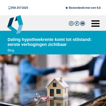
058 2571825
Beoordeeld met een 9,6
Daling hypotheekrente komt tot stilstand:
eerste verhogingen zichtbaar
Blog