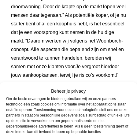
droomwoning. Door de krapte op de markt lopen veel
mensen daar tegenaan.” Als potentiële koper, of je nu
starter bent of al een koophuis hebt, is het essentieel
dat je een voorsprong kunt nemen in de huidige
markt. “Daarom werken wij volgens het Woonborch-
concept. Alle aspecten die bepalend zijn om snel en
verantwoord te kunnen handelen, bereiden wij
samen met onze klanten voor.Je vergroot hierdoor
jouw aankoopkansen, terwijl je risico’s voorkomt!”
Verkoop biedt ook veel kansen
Beheer je privacy
Om de beste ervaringen te bieden, gebruiken wij en onze partners
Het zijn goede tijden voor mensen die hun woning
technologieën zoals cookies om informatie over het apparaat op te slaan
willen verkopen “Dat een woning verkocht wordt is
en/of te openen. Toestemming voor deze technologieën stelt ons en onze
partners in staat om persoonlijke gegevens zoals surfgedrag of unieke ID's
vaak niet zo’n groot probleem. De uitdaging zit hem
op deze site te verwerken en om gepersonaliseerde en niet-
er juist in om de woning vlekkeloos en voor een
gepersonaliseerde advertenties te tonen. Als u geen toestemming geeft of
deze intrekt, kan dit invloed hebben op bepaalde functies.
uitzonderlijk bedrag te verkopen. Goed aansluiten bij