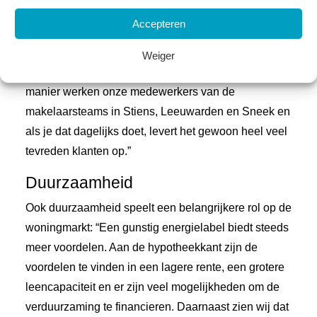
de wensen van de klant, een geweldige presentatie
Accepteren
van de woning, de juiste verkoopstrategie, veel
media-aandacht, maar ook op een moderne wijze
Weiger
met klanten te blijven communiceren. Op deze
manier werken onze medewerkers van de
makelaarsteams in Stiens, Leeuwarden en Sneek en
als je dat dagelijks doet, levert het gewoon heel veel
tevreden klanten op.”
Duurzaamheid
Ook duurzaamheid speelt een belangrijkere rol op de
woningmarkt: “Een gunstig energielabel biedt steeds
meer voordelen. Aan de hypotheekkant zijn de
voordelen te vinden in een lagere rente, een grotere
leencapaciteit en er zijn veel mogelijkheden om de
verduurzaming te financieren. Daarnaast zien wij dat