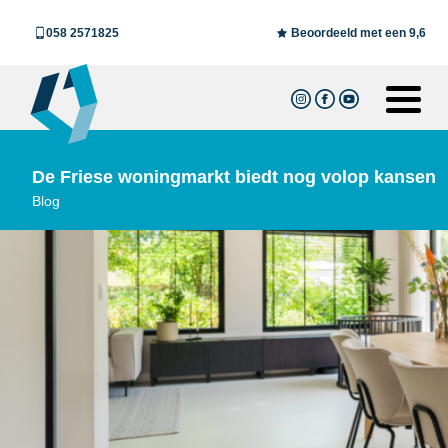
058 2571825
Beoordeeld met een 9,6
De Friese woningmarkt biedt nog volop kansen
Blog