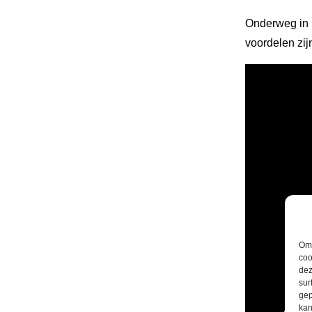
Onderweg in h
voordelen zij
Om 
coo
dez
sur
gep
kan