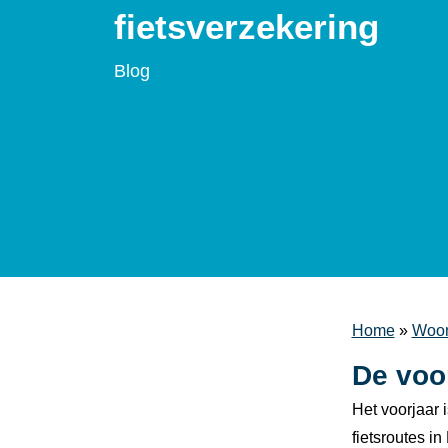
fietsverzekering
Blog
Home
»
Woon
De voo
Het voorjaar 
fietsroutes i