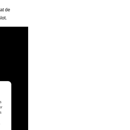
at de
lot.
s
or
s
,