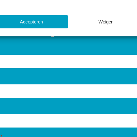
Accepteren
Weiger
nze verzekeringen
*