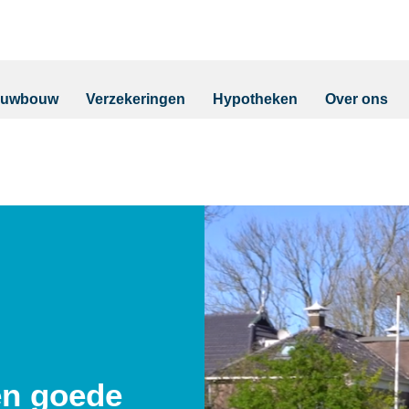
euwbouw
Verzekeringen
Hypotheken
Over ons
en goede