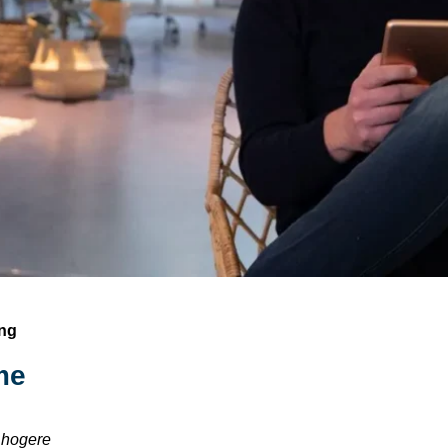
ng
me
 hogere