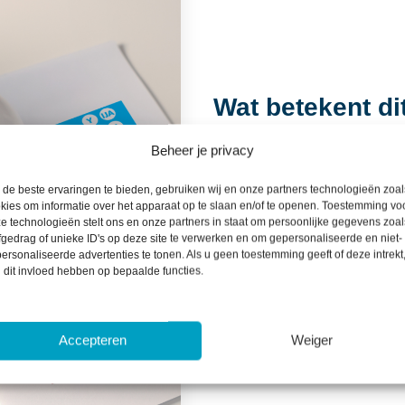
Wat betekent di
Voor huiseigenaren die willen
Beheer je privacy
ze net een huis hebben gekocht
nieuws. Een hogere hypothee
de beste ervaringen te bieden, gebruiken wij en onze partners technologieën zoal
kies om informatie over het apparaat op te slaan en/of te openen. Toestemming vo
maatregelen zoals isolatie of
e technologieën stelt ons en onze partners in staat om persoonlijke gegevens zoal
varieert afhankelijk van het e
fgedrag of unieke ID's op deze site te verwerken en om gepersonaliseerde en niet-
ersonaliseerde advertenties te tonen. Als u geen toestemming geeft of deze intrekt
woningen met de laagste labels
 dit invloed hebben op bepaalde functies.
bedrag afnemend tot nul voor 
Accepteren
Weiger