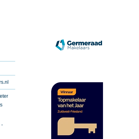
s.nl
eter
ns
 -