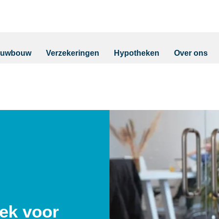
euwbouw
Verzekeringen
Hypotheken
Over ons
ek voor