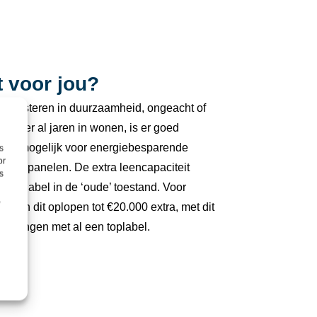
t voor jou?
 investeren in duurzaamheid, ongeacht of
 of er al jaren in wonen, is er goed
k is mogelijk voor energiebesparende
s
or
 zonnepanelen. De extra leencapaciteit
s
nergielabel in de ‘oude’ toestand. Voor
,
 kan dit oplopen tot €20.000 extra, met dit
woningen met al een toplabel.