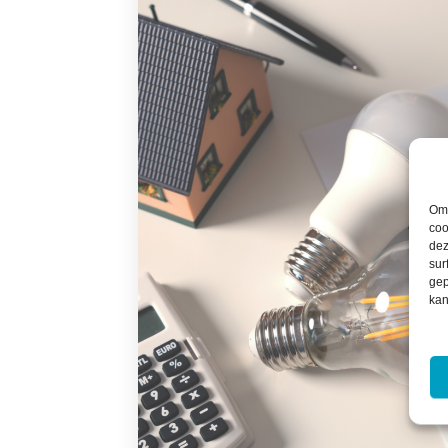
Om 
coo
dez
sur
gep
kan