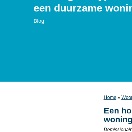
een duurzame woni
Blog
Home
»
Woon
Een ho
wonin
Demissionair