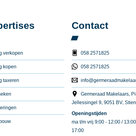
ertises
Contact
g verkopen
058 2571825
g kopen
058 2571825
 taxeren
info@germeraadmakelaar
heken
Germeraad Makelaars, Pi
Jellessingel 9, 9051 BV, Stie
eringen
Openingstijden
bouw
ma t/m vrij 9:00 - 12:00 / 13:00
17:00