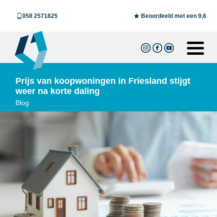
058 2571825
Beoordeeld met een 9,6
Prijs van koopwoningen in Friesland stijgt
weer na korte daling
Blog