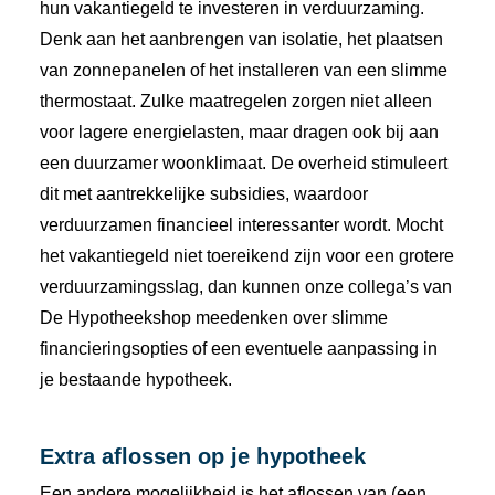
hun
vakantiegeld
te
investeren
in
verduurzaming.
Denk
aan
het
aanbrengen
van
isolatie,
het
plaatsen
van
zonnepanelen
of
het
installeren
van
een
slimme
thermostaat.
Zulke
maatregelen
zorgen
niet
alleen
voor
lagere
energielasten,
maar
dragen
ook
bij
aan
een
duurzamer
woonklimaat.
De
overheid
stimuleert
dit
met
aantrekkelijke
subsidies,
waardoor
verduurzamen
financieel
interessanter
wordt.
Mocht
het
vakantiegeld
niet
toereikend
zijn
voor
een
grotere
verduurzamingsslag,
dan
kunnen
onze
collega’s
van
De
Hypotheekshop
meedenken
over
slimme
financieringsopties
of
een
eventuele
aanpassing
in
je
bestaande
hypotheek.
Extra
aflossen
op
je
hypotheek
Een
andere
mogelijkheid
is
het
aflossen
van (
een