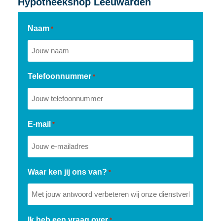
Hypotheekshop Leeuwarden
Naam
*
Telefoonnummer
*
E-mail
*
Waar ken jij ons van?
*
Ik heb een vraag over
*