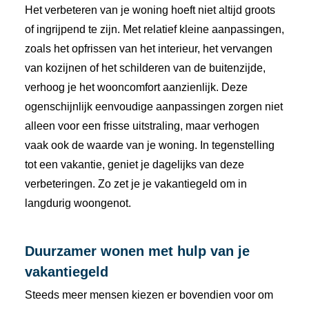
Het
verbeteren
van
je
woning
hoeft
niet
altijd
groots
of
ingrijpend
te
zijn.
Met
relatief
kleine
aanpassingen,
zoals
het
opfrissen
van
het
interieur,
het
vervangen
van
kozijnen
of
het
schilderen
van
de
buitenzijde,
verhoog
je
het
wooncomfort
aanzienlijk.
Deze
ogenschijnlijk
eenvoudige
aanpassingen
zorgen
niet
alleen
voor
een
frisse
uitstraling,
maar
verhogen
vaak
ook
de
waarde
van
je
woning.
In
tegenstelling
tot
een
vakantie,
geniet
je
dagelijks
van
deze
verbeteringen.
Zo
zet
je
je
vakantiegeld
om
in
langdurig
woongenot.
Duurzamer
wonen
met
hulp
van
je
vakantiegeld
Steeds
meer
mensen
kiezen
er
bovendien
voor
om