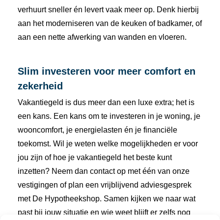
verhuurt
sneller
én
levert
vaak
meer
op.
Denk
hierbij
aan
het
moderniseren
van
de
keuken
of
badkamer,
of
aan
een
nette
afwerking
van
wanden
en
vloeren.
Slim
investeren
voor
meer
comfort
en
zekerheid
Vakantiegeld
is
dus
meer
dan
een
luxe
extra;
het
is
een
kans.
Een
kans
om
te
investeren
in
je
woning,
je
wooncomfort,
je
energielasten
én
je
financiële
toekomst.
Wil
je
weten
welke
mogelijkheden
er
voor
jou
zijn
of
hoe
je
vakantiegeld
het
beste
kunt
inzetten?
Neem
dan
contact
op
met
één
van
onze
vestigingen
of
plan
een
vrijblijvend
adviesgesprek
met
De
Hypotheekshop.
Samen
kijken
we
naar
wat
past
bij
jouw
situatie
en
wie
weet
blijft
er
zelfs
nog