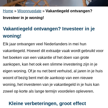
Home
»
Woonnupdate
»
Vakantiegeld ontvangen?
Investeer in je woning!
Vakantiegeld ontvangen? Investeer in je
woning!
Elk
jaar
ontvangen
veel
Nederlanders
in
mei
hun
vakantiegeld.
Hoewel
dit
extraatje
vaak
wordt
gebruikt
voor
het
boeken
van
een
vakantie
of
het
doen
van
grote
aankopen,
kan
het
ook
een
slimme
investering
zijn
in
je
eigen
woning.
Of
je
nu
net
bent
verhuisd,
al
jaren
in
je
huis
woont
of
bezig
bent
met
de
aankoop
van
een
nieuwe
woning,
het
investeren
van
je
vakantiegeld
in
je
huis
kan
zowel
op
korte
als
lange
termijn
voordelen
opleveren.
Kleine
verbeteringen,
groot
effect