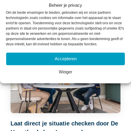
iets
over
voor
een
welverdiende
vakantie.
Beheer je privacy
Om de beste ervaringen te bieden, gebruiken wij en onze partners
technologieën zoals cookies om informatie over het apparaat op te slaan
Maak een afspraak!
en/of te openen. Toestemming voor deze technologieën stelt ons en onze
partners in staat om persoonlijke gegevens zoals surfgedrag of unieke ID's
op deze site te verwerken en om gepersonaliseerde en niet-
gepersonaliseerde advertenties te tonen. Als u geen toestemming geeft of
deze intrekt, kan dit invloed hebben op bepaalde functies.
Accepteren
Weiger
Laat direct je situatie checken door De