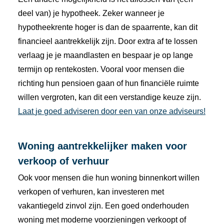
deel
van)
je
hypotheek.
Zeker
wanneer
je
hypotheekrente
hoger
is
dan
de
spaarrente,
kan
dit
financieel
aantrekkelijk
zijn.
Door
extra
af
te
lossen
verlaag
je
je
maandlasten
en
bespaar
je
op
lange
termijn
op
rentekosten.
Vooral
voor
mensen
die
richting
hun
pensioen
gaan
of
hun
financiële
ruimte
willen
vergroten,
kan
dit
een
verstandige
keuze
zijn.
Laat
je
goed
adviseren door een van onze adviseurs!
Woning
aantrekkelijker
maken
voor
verkoop
of
verhuur
Ook
voor
mensen
die
hun
woning
binnenkort
willen
verkopen
of
verhuren,
kan
investeren
met
vakantiegeld
zinvol
zijn.
Een
goed
onderhouden
woning
met
moderne
voorzieningen
verkoopt
of