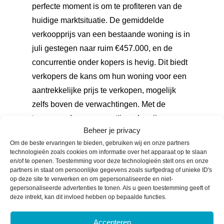
perfecte moment is om te profiteren van de
huidige marktsituatie. De gemiddelde
verkoopprijs van een bestaande woning is in
juli gestegen naar ruim €457.000, en de
concurrentie onder kopers is hevig. Dit biedt
verkopers de kans om hun woning voor een
aantrekkelijke prijs te verkopen, mogelijk
zelfs boven de verwachtingen. Met de
toenemende vraag en stijgende prijzen
Beheer je privacy
kunnen verkopers optimaal profiteren van
Om de beste ervaringen te bieden, gebruiken wij en onze partners
deze gunstige marktomstandigheden en hun
technologieën zoals cookies om informatie over het apparaat op te slaan
woning voor de beste prijs verkopen.
en/of te openen. Toestemming voor deze technologieën stelt ons en onze
partners in staat om persoonlijke gegevens zoals surfgedrag of unieke ID's
op deze site te verwerken en om gepersonaliseerde en niet-
gepersonaliseerde advertenties te tonen. Als u geen toestemming geeft of
deze intrekt, kan dit invloed hebben op bepaalde functies.
Accepteren