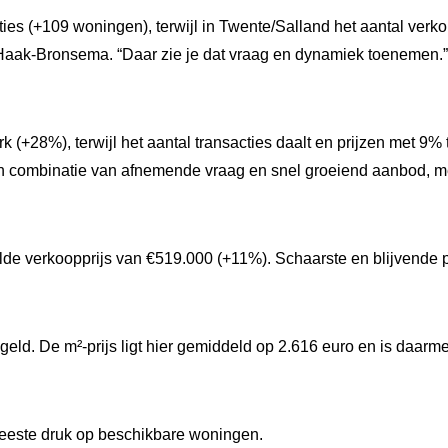
cties (+109 woningen), terwijl in Twente/Salland het aantal v
s Haak-Bronsema. “Daar zie je dat vraag en dynamiek toenemen.”
rk (+28%), terwijl het aantal transacties daalt en prijzen met 9
en combinatie van afnemende vraag en snel groeiend aanbod, m
e verkoopprijs van €519.000 (+11%). Schaarste en blijvende po
geld. De m²-prijs ligt hier gemiddeld op 2.616 euro en is daarm
meeste druk op beschikbare woningen.