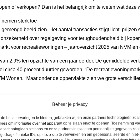
pen of verkopen? Dan is het belangrijk om te weten wat deze wi
n nemen sterk toe
mengd beeld zien. Het aantal transacties stijgt licht, prijzen 
 en onzekerheid over regelgeving voor terughoudendheid bij kope
e markt voor recreatiewoningen – jaaroverzicht 2025 van NVM en
van 2,9% ten opzichte van een jaar eerder. De gemiddelde verkoo
 wel circa 40 procent duurder geworden. “De recreatiewoningmar
 Wonen. “Maar onder de oppervlakte zien we grote verschillen
Beheer je privacy
de beste ervaringen te bieden, gebruiken wij en onze partners technologieën zoal
kies om informatie over het apparaat op te slaan en/of te openen. Toestemming vo
e technologieën stelt ons en onze partners in staat om persoonlijke gegevens zoal
fgedrag of unieke ID's op deze site te verwerken en om gepersonaliseerde en niet-