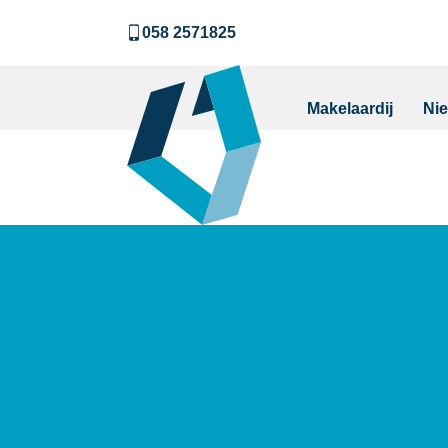
058 2571825
Makelaardij
Ni