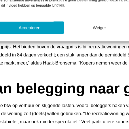
ersonaliseerde advertenties te tonen. Als u geen toestemming geeft of deze intrekt
 dit invloed hebben op bepaalde functies.
er overbiedingen
Accepteren
Weiger
 dan 2.700 recreatiewoningen te koop gezet via een NVM-makelaa
ijs. Het bieden boven de vraagprijs is bij recreatiewoningen m
deld in 84 dagen verkocht; een stuk langer dan de gemiddeld 
tte markt meer,” aldus Haak-Bronsema. “Kopers nemen weer de t
an belegging naar 
e btw op verhuur en stijgende lasten. Vooral beleggers haken vak
e de woning zelf (deels) willen gebruiken. “De recreatiewoning 
tabieler, maar ook minder speculatief.” Veel particuliere kope