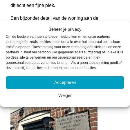
dit echt een fijne plek.
Een bijzonder detail van de woning aan de
Leysterstreek is de eerste steen, die is gelegd door
Beheer je privacy
‘Klaine Gerrit Keizer’, een lokale beroemdheid uit
Om de beste ervaringen te bieden, gebruiken wij en onze partners
technologieën zoals cookies om informatie over het apparaat op te slaan
Oude Bildtzijl. Deze man heeft een bijzondere plek in
en/of te openen. Toestemming voor deze technologieën stelt ons en onze
de geschiedenis van het dorp. Zijn verhaal maakt
partners in staat om persoonlijke gegevens zoals surfgedrag of unieke ID's
op deze site te verwerken en om gepersonaliseerde en niet-
deel uit van een wandelroute die langs historische
gepersonaliseerde advertenties te tonen. Als u geen toestemming geeft of
plekken voert, waaronder deze woning. De historie in
deze intrekt, kan dit invloed hebben op bepaalde functies.
combinatie met de prachtige ligging bij het water en
Accepteren
de natuur, maakt de Leysterstreek 13 een bijzondere
woonplek waar rust, cultuur en vrijheid samenkomen.
Weiger