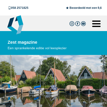
058 2571825
Beoordeeld met een 9,6
Zest magazine
Een sprankelende editie vol leesplezier