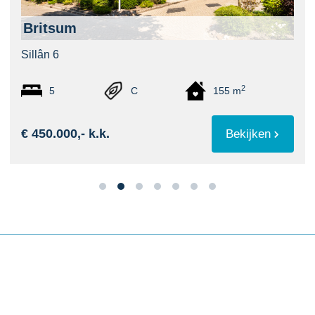
Britsum
Sillân 6
2
5
C
155 m
€ 450.000,- k.k.
Bekijken